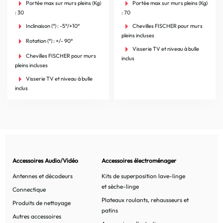
Portée max sur murs pleins (Kg)
Portée max sur murs pleins (Kg)
: 30
: 70
Inclinaison (°) : -5°/+10°
Chevilles FISCHER pour murs
pleins incluses
Rotation (°) : +/- 90°
Visserie TV et niveau à bulle
Chevilles FISCHER pour murs
inclus
pleins incluses
Visserie TV et niveau à bulle
inclus
Accessoires Audio/Vidéo
Accessoires électroménager
Antennes et décodeurs
Kits de superposition lave-linge
et sèche-linge
Connectique
Plateaux roulants, rehausseurs et
Produits de nettoyage
patins
Autres accessoires