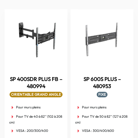
SP 400SDR PLUS FB –
SP 600S PLUS –
480994
480953
ORIENTABLE GRAND ANGLE
FIXE
Pour murs pleins
Pour murs pleins
Pour TV de 40 à 82’’ (102 à 208
Pour TV de 50 à 82’’ (127 à 208
cm)
cm)
VESA : 200/300/400
VESA : 300/400/600